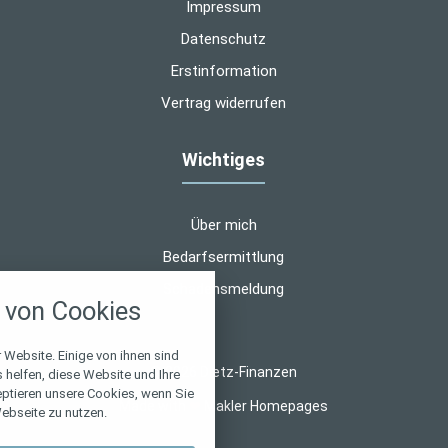
Impressum
Datenschutz
Erstinformation
Vertrag widerrufen
Wichtiges
Über mich
Bedarfsermittlung
nstellungen
Schadensmeldung
von Cookies
über alle verwendeten Cookies und
chkeit folgende Kategorien zu
r zu blockieren.
 Website. Einige von ihnen sind
© 2026 Dietz-Finanzen
helfen, diese Website und Ihre
eptieren unsere Cookies, wenn Sie
Notwendig
Made with
❤
Makler Homepages
ebseite zu nutzen.
Performance