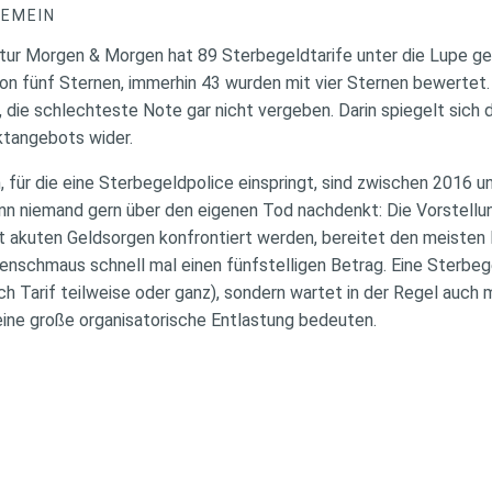
GEMEIN
tur Morgen & Morgen hat 89 Sterbegeldtarife unter die Lupe g
von fünf Sternen, immerhin 43 wurden mit vier Sternen bewertet
 die schlechteste Note gar nicht vergeben. Darin spiegelt sich
ktangebots wider.
 für die eine Sterbegeldpolice einspringt, sind zwischen 2016 
n niemand gern über den eigenen Tod nachdenkt: Die Vorstellun
 mit akuten Geldsorgen konfrontiert werden, bereitet den meist
enschmaus schnell mal einen fünfstelligen Betrag. Eine Sterbe
ach Tarif teilweise oder ganz), sondern wartet in der Regel auch
 eine große organisatorische Entlastung bedeuten.